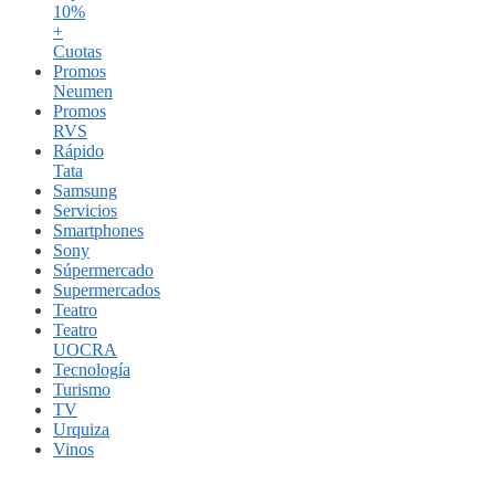
10%
+
Cuotas
Promos
Neumen
Promos
RVS
Rápido
Tata
Samsung
Servicios
Smartphones
Sony
Súpermercado
Supermercados
Teatro
Teatro
UOCRA
Tecnología
Turismo
TV
Urquiza
Vinos