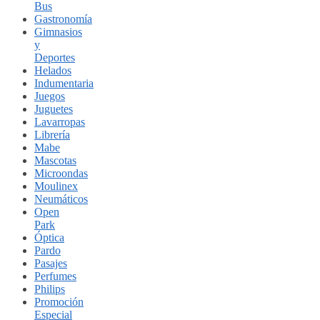
Bus
Gastronomía
Gimnasios
y
Deportes
Helados
Indumentaria
Juegos
Juguetes
Lavarropas
Librería
Mabe
Mascotas
Microondas
Moulinex
Neumáticos
Open
Park
Óptica
Pardo
Pasajes
Perfumes
Philips
Promoción
Especial