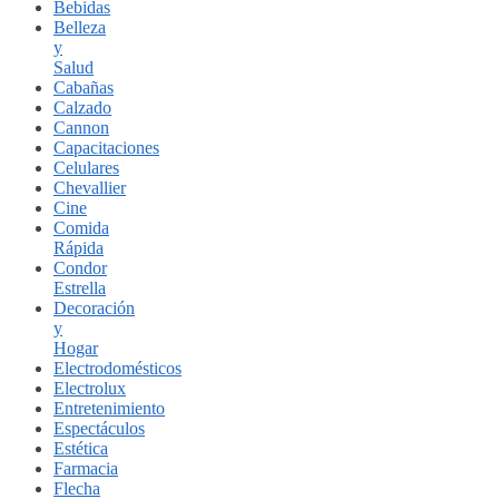
Bebidas
Belleza
y
Salud
Cabañas
Calzado
Cannon
Capacitaciones
Celulares
Chevallier
Cine
Comida
Rápida
Condor
Estrella
Decoración
y
Hogar
Electrodomésticos
Electrolux
Entretenimiento
Espectáculos
Estética
Farmacia
Flecha