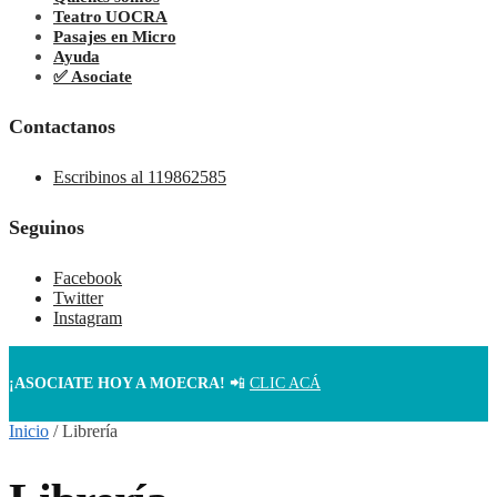
Teatro UOCRA
Pasajes en Micro
Ayuda
✅ Asociate
Contactanos
Escribinos al 119862585
Seguinos
Facebook
Twitter
Instagram
¡ASOCIATE HOY A MOECRA!
📲
CLIC ACÁ
Inicio
/
Librería