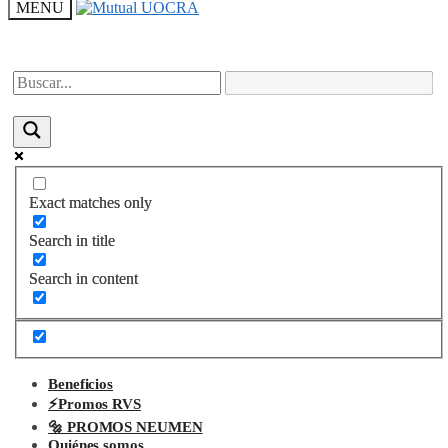
Skip
Skip
MENU
to
to
navigation
content
Exact matches only
Exact matches only
Search in title
Search in title
Search in content
Search in content
Beneficios
⚡Promos RVS
🔩 PROMOS NEUMEN
Quiénes somos