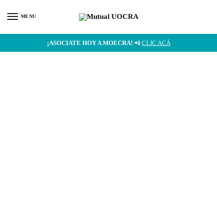
MENU
¡ASOCIATE HOY A MOECRA!
📲
CLIC ACÁ