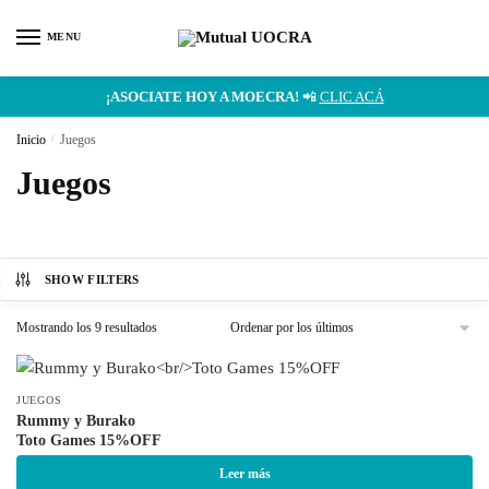
MENU
¡ASOCIATE HOY A MOECRA!
📲
CLIC ACÁ
Inicio
/
Juegos
Juegos
SHOW FILTERS
Mostrando los 9 resultados
JUEGOS
Rummy y Burako
Toto Games 15%OFF
Leer más