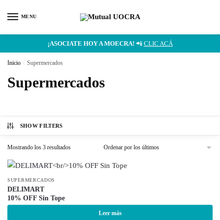
MENU
¡ASOCIATE HOY A MOECRA!
📲
CLIC ACÁ
Inicio
/
Supermercados
Supermercados
SHOW FILTERS
Mostrando los 3 resultados
SUPERMERCADOS
DELIMART
10% OFF Sin Tope
Leer más