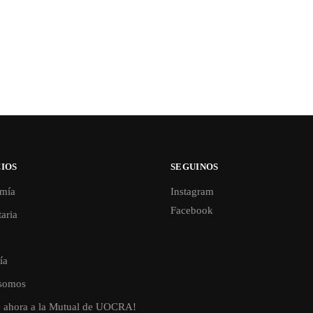
IOS
SEGUINOS
mía
Instagram
Facebook
aria
ía
somos
e ahora a la Mutual de UOCRA!