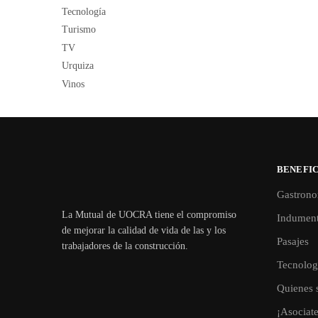
Tecnología
Turismo
TV
Urquiza
Vinos
BENEFIC
Gastrono
La Mutual de UOCRA tiene el compromiso
Indument
de mejorar la calidad de vida de las y los
Pasajes
trabajadores de la construcción.
Tecnolog
Quienes 
¡Asociat