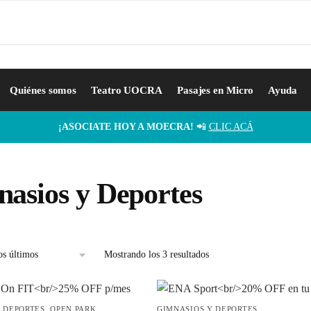
Quiénes somos
Teatro UOCRA
Pasajes en Micro
Ayuda
¡ASOCIATE HOY A MOECRA!
📲
CLIC ACÁ
asios y Deportes
Mostrando los 3 resultados
 DEPORTES
,
OPEN PARK
GIMNASIOS Y DEPORTES