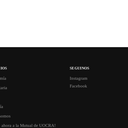
IOS
SEGUINOS
mía
Instagram
Facebook
aria
ía
somos
e ahora a la Mutual de UOCRA!