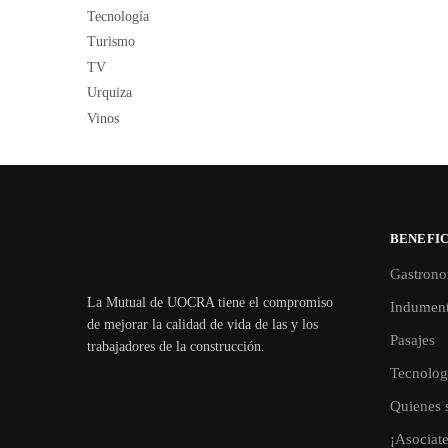
Tecnología
Turismo
TV
Urquiza
Vinos
BENEFIC
Gastrono
La Mutual de UOCRA tiene el compromiso
Indument
de mejorar la calidad de vida de las y los
Pasajes
trabajadores de la construcción.
Tecnolog
Quienes 
¡Asociat