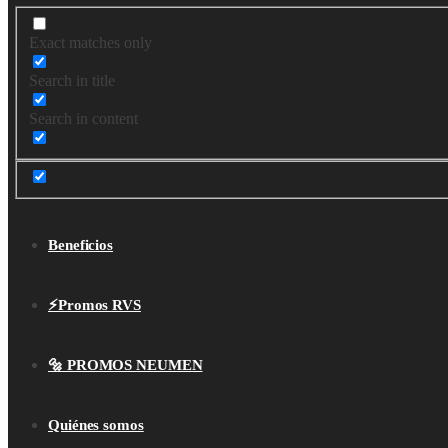
Exact matches only
Search in title
Search in content
Beneficios
⚡Promos RVS
🔩 PROMOS NEUMEN
Quiénes somos