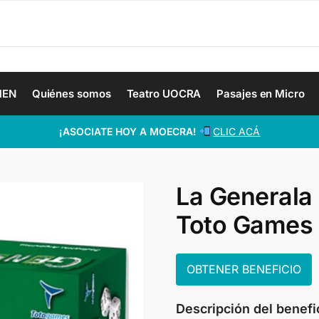
MEN
Quiénes somos
Teatro UOCRA
Pasajes en Micro
¡ASOCIATE HOY A MOECRA!
CLIC ACÁ
La Generala
Toto Games
OBTENER BENEFICIO
Descripción del benefi