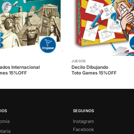
JUEGOS
ados Internacional
Decilo Dibujando
ames 15%OFF
Toto Games 15%OFF
IOS
SEGUINOS
omía
Instagram
Facebook
taria