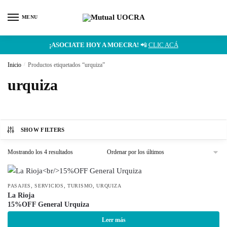
MENU
¡ASOCIATE HOY A MOECRA!
📲
CLIC ACÁ
Inicio
/
Productos etiquetados “urquiza”
urquiza
SHOW FILTERS
Mostrando los 4 resultados
,
,
,
PASAJES
SERVICIOS
TURISMO
URQUIZA
La Rioja
15%OFF General Urquiza
Leer más