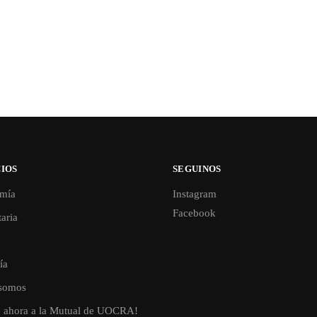
IOS
SEGUINOS
mía
Instagram
Facebook
aria
ía
somos
e ahora a la Mutual de UOCRA!