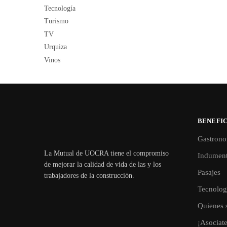
Tecnología
Turismo
TV
Urquiza
Vinos
BENEFIC
Gastrono
La Mutual de UOCRA tiene el compromiso
Indument
de mejorar la calidad de vida de las y los
Pasajes
trabajadores de la construcción.
Tecnolog
Quienes 
¡Asociat