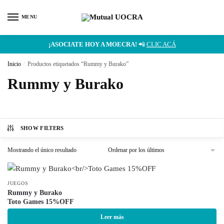
MENU
¡ASOCIATE HOY A MOECRA!
📲
CLIC ACÁ
Inicio
/
Productos etiquetados “Rummy y Burako”
Rummy y Burako
SHOW FILTERS
Mostrando el único resultado
JUEGOS
Rummy y Burako
Toto Games 15%OFF
Leer más