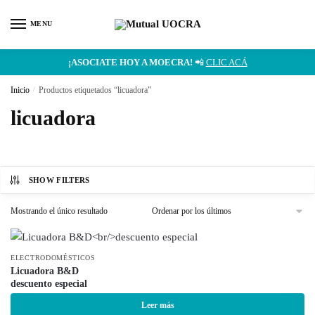
MENU
¡ASOCIATE HOY A MOECRA!
📲
CLIC ACÁ
Inicio
/
Productos etiquetados “licuadora”
licuadora
SHOW FILTERS
Mostrando el único resultado
ELECTRODOMÉSTICOS
Licuadora B&D
descuento especial
Leer más