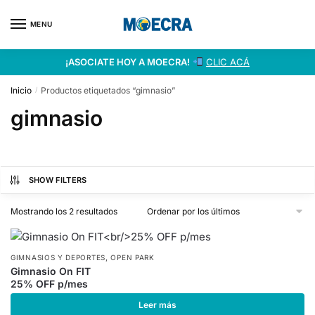
MENU
¡ASOCIATE HOY A MOECRA!
CLIC ACÁ
Inicio
Productos etiquetados “gimnasio”
/
gimnasio
SHOW FILTERS
Mostrando los 2 resultados
,
GIMNASIOS Y DEPORTES
OPEN PARK
Gimnasio On FIT
25% OFF p/mes
Leer más