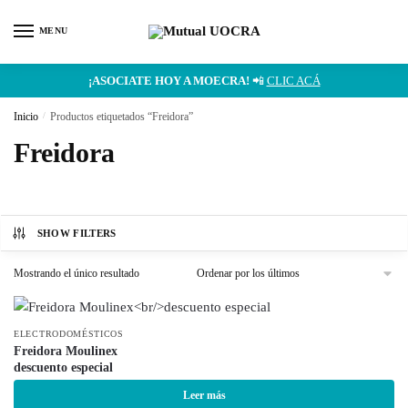
MENU
¡ASOCIATE HOY A MOECRA!
📲
CLIC ACÁ
Inicio
/
Productos etiquetados “Freidora”
Freidora
SHOW FILTERS
Mostrando el único resultado
ELECTRODOMÉSTICOS
Freidora Moulinex
descuento especial
Leer más