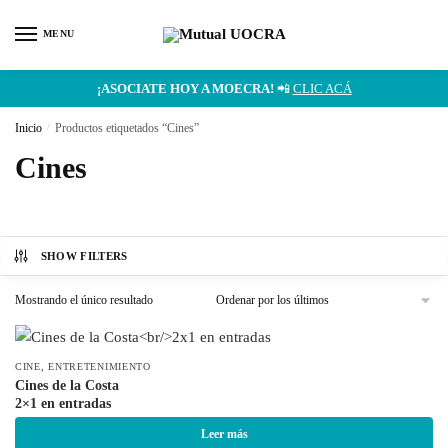
MENU
¡ASOCIATE HOY A MOECRA!
📲
CLIC ACÁ
Inicio
/
Productos etiquetados “Cines”
Cines
SHOW FILTERS
Mostrando el único resultado
,
CINE
ENTRETENIMIENTO
Cines de la Costa
2×1 en entradas
Leer más