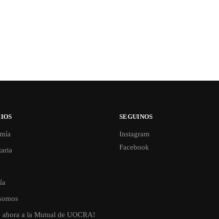
IOS
SEGUINOS
mía
Instagram
Facebook
aria
ía
somos
e ahora a la Mutual de UOCRA!