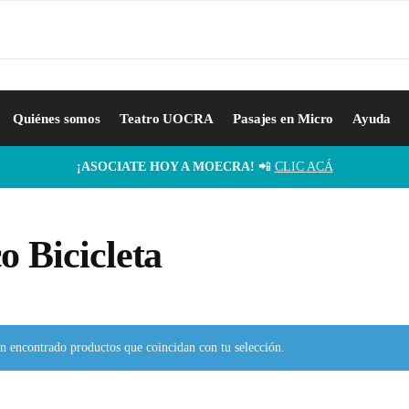
Quiénes somos
Teatro UOCRA
Pasajes en Micro
Ayuda
¡ASOCIATE HOY A MOECRA!
📲
CLIC ACÁ
o Bicicleta
n encontrado productos que coincidan con tu selección.