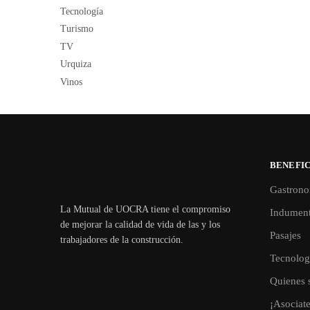
Tecnología
Turismo
TV
Urquiza
Vinos
BENEFIC
Gastrono
La Mutual de UOCRA tiene el compromiso
Indument
de mejorar la calidad de vida de las y los
Pasajes
trabajadores de la construcción.
Tecnolog
Quienes 
¡Asociat