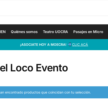
MEN
Quiénes somos
Teatro UOCRA
Pasajes en Micro
¡ASOCIATE HOY A MOECRA!
CLIC ACÁ
el Loco Evento
an encontrado productos que coincidan con tu selección.