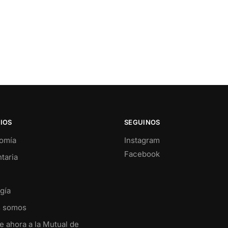
IOS
SEGUINOS
omía
Instagram
Facebook
taria
gía
s somos
e ahora a la Mutual de