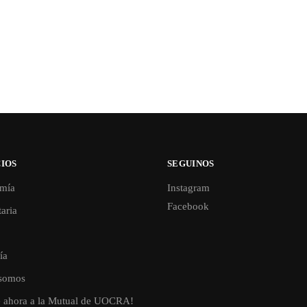
IOS
SEGUINOS
mía
Instagram
Facebook
aria
ía
somos
e ahora a la Mutual de UOCRA!