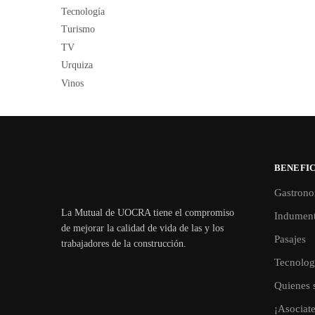
Tecnología
Turismo
TV
Urquiza
Vinos
BENEFIC
Gastrono
La Mutual de UOCRA tiene el compromiso
Indument
de mejorar la calidad de vida de las y los
Pasajes
trabajadores de la construcción.
Tecnolog
Quienes 
¡Asociat