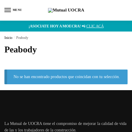
MENU
¡ASOCIATE HOY A MOECRA!
📲
CLIC ACÁ
Inicio
/
Peabody
Peabody
No se han encontrado productos que coincidan con tu selección.
La Mutual de UOCRA tiene el compromiso de mejorar la calidad de vida
de las y los trabajadores de la construcción.