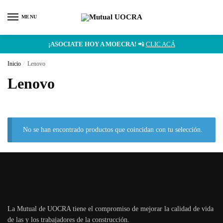
MENU
¡ASOCIATE HOY A MOECRA!
📲
CLIC ACÁ
Inicio
/
Lenovo
Lenovo
No se han encontrado productos que coincidan con tu selección.
La Mutual de UOCRA tiene el compromiso de mejorar la calidad de vida
de las y los trabajadores de la construcción.