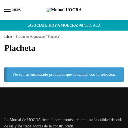
MENU
¡ASOCIATE HOY A MOECRA!
📲
CLIC ACÁ
Inicio
/
Productos etiquetados “Placheta”
Placheta
No se han encontrado productos que coincidan con tu selección.
La Mutual de UOCRA tiene el compromiso de mejorar la calidad de vida
de las y los trabajadores de la construcción.