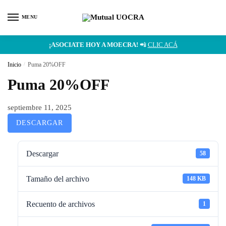
MENU
¡ASOCIATE HOY A MOECRA!
📲
CLIC ACÁ
Inicio
/
Puma 20%OFF
Puma 20%OFF
septiembre 11, 2025
DESCARGAR
Descargar
58
Tamaño del archivo
148 KB
Recuento de archivos
1