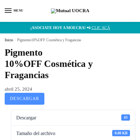
MENU
¡ASOCIATE HOY A MOECRA!
📲
CLIC ACÁ
Inicio
/
Pigmento10%OFF Cosmética y Fragancias
Pigmento
10%OFF Cosmética y
Fragancias
abril 25, 2024
DESCARGAR
Descargar
43
Tamaño del archivo
0.00 KB