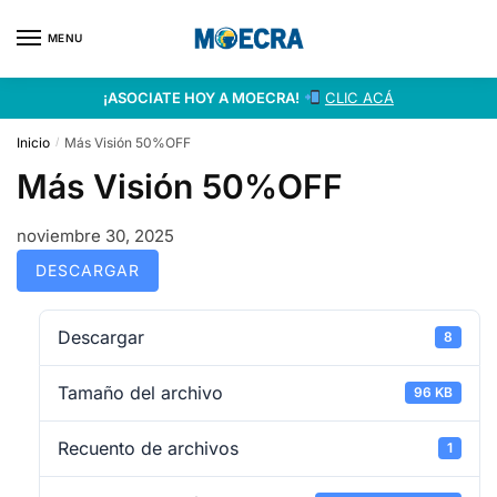
MENU
¡ASOCIATE HOY A MOECRA!
CLIC ACÁ
Inicio
Más Visión 50%OFF
/
Más Visión 50%OFF
noviembre 30, 2025
DESCARGAR
Descargar
8
Tamaño del archivo
96 KB
Recuento de archivos
1