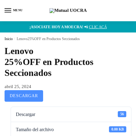
MENU
¡ASOCIATE HOY A MOECRA!
📲
CLIC ACÁ
Inicio
/
Lenovo25%OFF en Productos Seccionados
Lenovo
25%OFF en Productos
Seccionados
abril 25, 2024
DESCARGAR
Descargar
56
Tamaño del archivo
0.00 KB