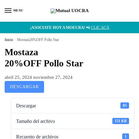
MENU
¡ASOCIATE HOY A MOECRA!
📲
CLIC ACÁ
Inicio
/
Mostaza20%OFF Pollo Star
Mostaza
20%OFF Pollo Star
abril 25, 2024
noviembre 27, 2024
DESCARGAR
Descargar
85
Tamaño del archivo
151 KB
Recuento de archivos
1