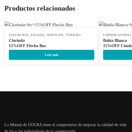
Productos relacionados
,
,
,
FLECHA BUS
PASAJES
SERVICIOS
TURISMO
CONDOR ESTREL
Clorinda
Bahía Blanca
15%OFF Flecha Bus
15%OFF Cóndor
Leer más
La Mutual de UOCRA tiene el compromiso de mejorar la calidad de vida
de las y los trabajadores de la construcción.