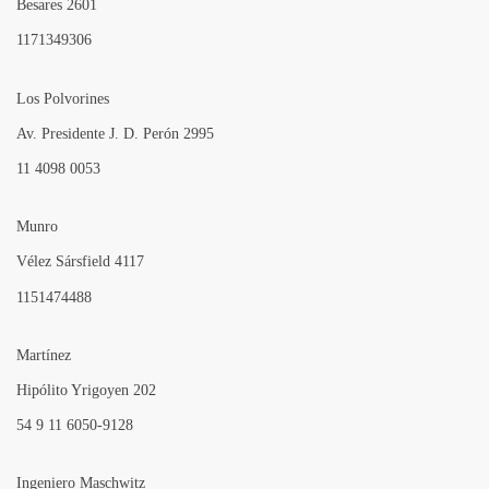
Besares 2601
1171349306
Los Polvorines
Av. Presidente J. D. Perón 2995
11 4098 0053
Munro
Vélez Sársfield 4117
1151474488
Martínez
Hipólito Yrigoyen 202
54 9 11 6050-9128
Ingeniero Maschwitz