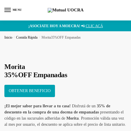
MENU
¡ASOCIATE HOY A MOECRA!
📲
CLIC ACÁ
Inicio
/
Comida Rápida
/
Morita35%OFF Empanadas
Morita
35%OFF Empanadas
OBTENER BENEFICIO
¡El mejor sabor para llevar a tu casa!
Disfrutá de un
35% de
descuento en la compra de una docena de empanadas
presentando el
código en las sucursales adheridas de
Morita
. Promoción válida una vez
al mes por usuario, el descuento se aplica sobre el precio de lista unitario.