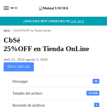
MENU
¡ASOCIATE HOY A MOECRA!
📲
CLIC ACÁ
Inicio
/
CbSé25%OFF en Tienda OnLine
CbSé
25%OFF en Tienda OnLine
abril 25, 2024
agosto 5, 2026
DESCARGAR
Descargar
46
Tamaño del archivo
151 KB
Recuento de archivos
1